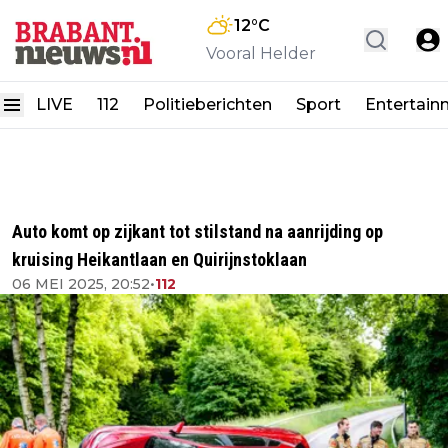
12
°C
Vooral Helder
LIVE
112
Politieberichten
Sport
Entertain
Auto komt op zijkant tot stilstand na aanrijding op
kruising Heikantlaan en Quirijnstoklaan
06 MEI 2025, 20:52
•
112