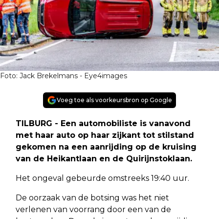
Foto: Jack Brekelmans - Eye4images
Voeg toe als voorkeursbron op Google
TILBURG - Een automobiliste is vanavond
met haar auto op haar zijkant tot stilstand
gekomen na een aanrijding op de kruising
van de Heikantlaan en de Quirijnstoklaan.
Het ongeval gebeurde omstreeks 19:40 uur.
De oorzaak van de botsing was het niet
verlenen van voorrang door een van de