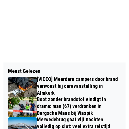
Vorig artikel
Volgend artikel
BURGEMEESTER THEO WETERINGS
Meest Gelezen
MAN (30) OPGEPAKT NA
NEEMT AFSCHEID VAN TILBURG:
[VIDEO] Meerdere campers door brand
MASTURBEREN BIJ EINDHOVENSE
‘BURGEMEESTERSCHAP WERD TE
verwoest bij caravanstalling in
SPEELTUIN
Almkerk
INTENS’
Boot zonder brandstof eindigt in
drama: man (67) verdronken in
Bergsche Maas bij Waspik
Merwedebrug gaat vijf nachten
volledig op slot: veel extra reistijd