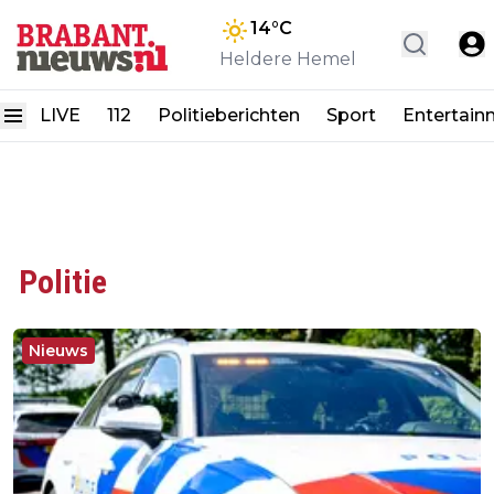
14
°C
Heldere Hemel
LIVE
112
Politieberichten
Sport
Entertain
Politie
Nieuws