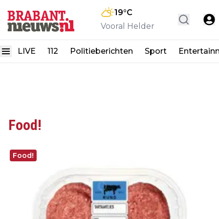
19
°C
Vooral Helder
LIVE
112
Politieberichten
Sport
Entertain
Food!
Food!