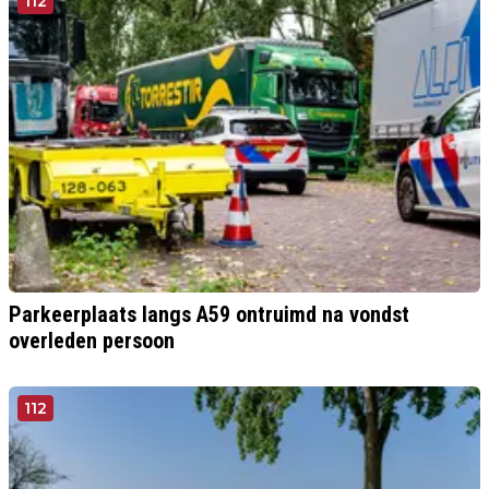
112
Parkeerplaats langs A59 ontruimd na vondst
overleden persoon
112