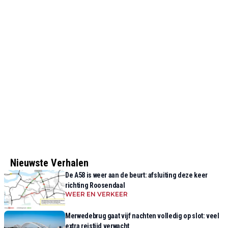
Nieuwste Verhalen
De A58 is weer aan de beurt: afsluiting deze keer
richting Roosendaal
WEER EN VERKEER
Merwedebrug gaat vijf nachten volledig op slot: veel
extra reistijd verwacht