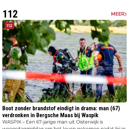
112
MEER
112
Boot zonder brandstof eindigt in drama: man (67)
verdronken in Bergsche Maas bij Waspik
WASPIK – Een 67-jarige man uit Oisterwijk is
woensdagmiddag om het leven gekomen nadat hij in