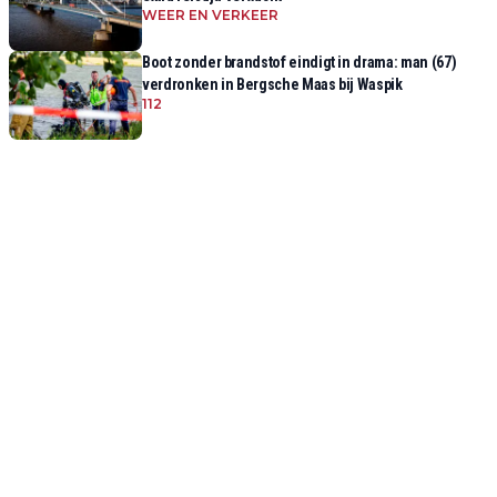
WEER EN VERKEER
Boot zonder brandstof eindigt in drama: man (67)
verdronken in Bergsche Maas bij Waspik
112