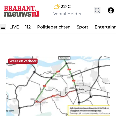
22
°C
Vooral Helder
LIVE
112
Politieberichten
Sport
Entertain
Weer en verkeer