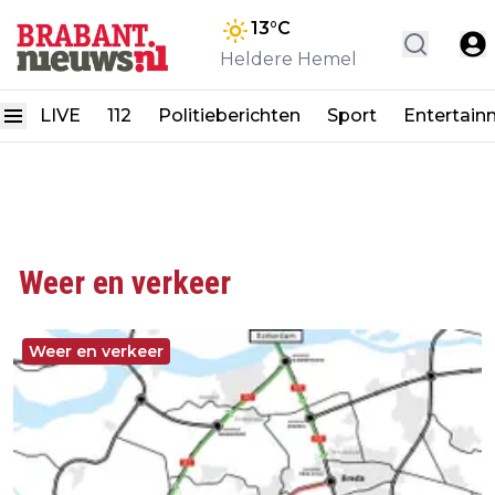
13
°C
Heldere Hemel
LIVE
112
Politieberichten
Sport
Entertain
Weer en verkeer
Weer en verkeer