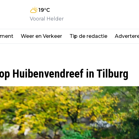
19
°C
Vooral Helder
nment
Weer en Verkeer
Tip de redactie
Adverter
 op Huibenvendreef in Tilburg