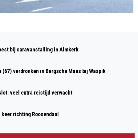
Volgend artikel
ZWAARGEWONDE FIETSER BIJ
st bij caravanstalling in Almkerk
AANRIJDING OP KRUISING RINGBAAN
WEST IN TILBURG
n (67) verdronken in Bergsche Maas bij Waspik
ot: veel extra reistijd verwacht
e keer richting Roosendaal