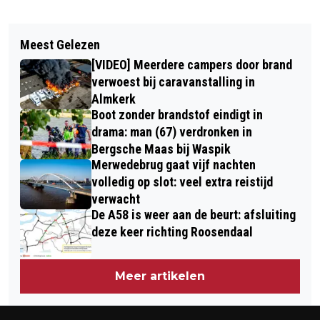
Vorig artikel
Volgend artikel
VEEL BEKIJKS BIJ GEZAMENLIJKE
Meest Gelezen
VOORBIJGANGERS TREFFEN DODE
LUCHTMACHTTRAINING OP
[VIDEO] Meerdere campers door brand
VROUW AAN IN VOORTUIN VAN
VLIEGBASIS GILZE-RIJEN
verwoest bij caravanstalling in
WONING IN RIJEN
Almkerk
Boot zonder brandstof eindigt in
drama: man (67) verdronken in
Bergsche Maas bij Waspik
Merwedebrug gaat vijf nachten
volledig op slot: veel extra reistijd
verwacht
De A58 is weer aan de beurt: afsluiting
deze keer richting Roosendaal
Meer artikelen