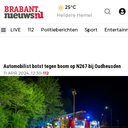
25
°C
Heldere Hemel
LIVE
112
Politieberichten
Sport
Entertain
Automobilist botst tegen boom op N267 bij Oudheusden
11 APR 2024, 12:30
•
112