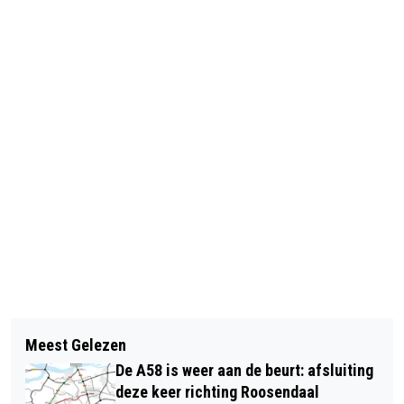
Vorig artikel
Volgend artikel
VOORBEREIDINGEN VOOR NIEUWE
Meest Gelezen
[VIDEO] VRACHTWAGEN BELANDT
BRANDWEERKAZERNE IN VOLLE GANG
De A58 is weer aan de beurt: afsluiting
ONDERSTEBOVEN IN SLOOT NAAST
deze keer richting Roosendaal