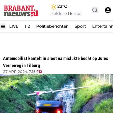
22
°C
Heldere Hemel
LIVE
112
Politieberichten
Sport
Entertain
Automobilist kantelt in sloot na mislukte bocht op Jules
Verneweg in Tilburg
27 APR 2024, 7:18
•
112