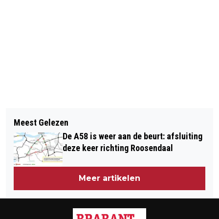
Vorig artikel
Volgend artikel
VUURZEE NA ENORME EXPLOSIE IN
Meest Gelezen
SPOORLAAN TILBURG: GEWONDE EN
WONING AAN DE LANGENHOF IN
De A58 is weer aan de beurt: afsluiting
GROTE RAVAGE NA BOTSING DRIE
OOSTERHOUT
deze keer richting Roosendaal
VOERTUIGEN
Meer artikelen