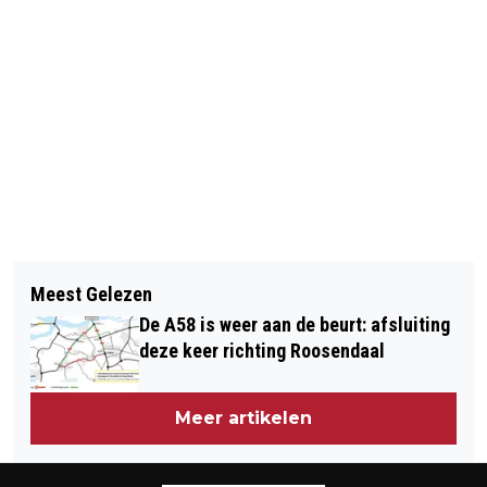
Vorig artikel
Volgend artikel
MAN MET ONBEGREPEN GEDRAG
Meest Gelezen
[FOTOSERIE] 27E EDITIE VAN
ZORGT VOOR ONRUST IN TILBURG;
De A58 is weer aan de beurt: afsluiting
VRIENDEN VAN AMSTEL LIVE VAN
POLITIE GRIJPT IN
deze keer richting Roosendaal
START IN ROTTERDAM AHOY
Meer artikelen