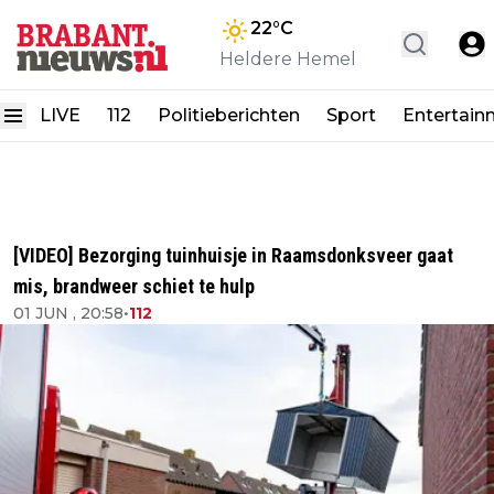
22
°C
Heldere Hemel
LIVE
112
Politieberichten
Sport
Entertain
[VIDEO] Bezorging tuinhuisje in Raamsdonksveer gaat
mis, brandweer schiet te hulp
01 JUN , 20:58
•
112