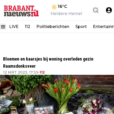
16
°C
Heldere Hemel
LIVE
112
Politieberichten
Sport
Entertain
Bloemen en kaarsjes bij woning overleden gezin
Raamsdonksveer
12 MRT 2023, 17:33
•
112