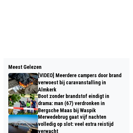
Vorig artikel
Volgend artikel
DRIE PUNTEN VOOR KOZAKKEN BOYS
Meest Gelezen
MAN OVERLIJDT NADAT HIJ IN SLOOT
NA MATIGE WEDSTRIJD TEGEN
[VIDEO] Meerdere campers door brand
WAS GEVONDEN IN DE POLDER VAN
HEKKENSLUITER OFC
verwoest bij caravanstalling in
WIJK EN AALBURG
Almkerk
Boot zonder brandstof eindigt in
drama: man (67) verdronken in
Bergsche Maas bij Waspik
Merwedebrug gaat vijf nachten
volledig op slot: veel extra reistijd
verwacht