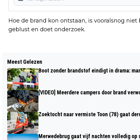
Hoe de brand kon ontstaan, is vooralsnog nie
geblust en doet onderzoek.
Vorig artikel
Meest Gelezen
BRANDEND VOORWERP NAAR WONING
Boot zonder brandstof eindigt in drama: ma
JAN STEENLAAN GEGOOID IN
OOSTERHOUT
[VIDEO] Meerdere campers door brand verwoe
Zoektocht naar vermiste Toon (78) gaat de
Merwedebrug gaat vijf nachten volledig op sl