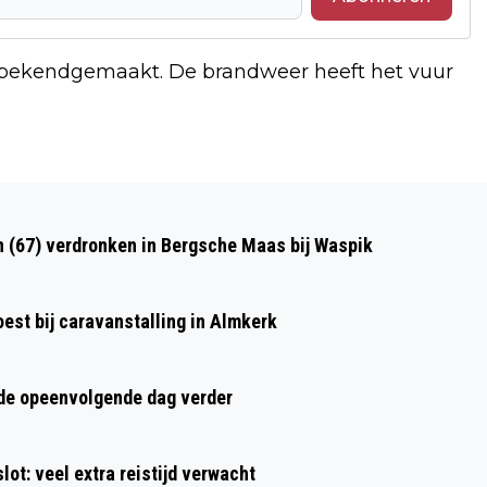
t bekendgemaakt. De brandweer heeft het vuur
Volgend artikel
VIER AUTO'S IN EEN STRAAT IN
n (67) verdronken in Bergsche Maas bij Waspik
TILBURG IN BRAND GESTOKEN
st bij caravanstalling in Almkerk
rde opeenvolgende dag verder
ot: veel extra reistijd verwacht