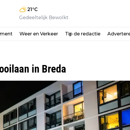
21
°C
Gedeeltelijk Bewolkt
nment
Weer en Verkeer
Tip de redactie
Adverter
ooilaan in Breda