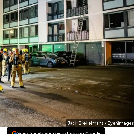
Jack Brekelmans - Eye4images
Voeg toe als voorkeursbron op Google