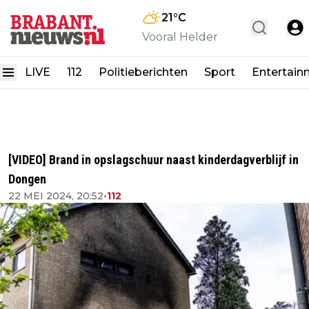
21
°C
Vooral Helder
LIVE
112
Politieberichten
Sport
Entertain
[VIDEO] Brand in opslagschuur naast kinderdagverblijf in
Dongen
22 MEI 2024, 20:52
•
112