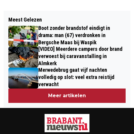
Vorig artikel
Volgend artikel
PERSOON TE WATER BUITENHAVEN
Meest Gelezen
AUTO'S IN BESLAG GENOMEN BIJ
DEN BOSCH
Boot zonder brandstof eindigt in
CONTROLE IN WAALWIJK
drama: man (67) verdronken in
Bergsche Maas bij Waspik
[VIDEO] Meerdere campers door brand
verwoest bij caravanstalling in
Almkerk
Merwedebrug gaat vijf nachten
volledig op slot: veel extra reistijd
verwacht
Meer artikelen