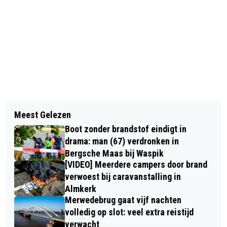
Vorig artikel
Volgend artikel
MASSALE POLITIE INZET IN WIJK
Meest Gelezen
AUTO KANTELT BIJ AANRIJDING OP
HOGE VUGHT BREDA TIJDENS
Boot zonder brandstof eindigt in
KRUISING IN TILBURG
JAARWISSELING
drama: man (67) verdronken in
Bergsche Maas bij Waspik
[VIDEO] Meerdere campers door brand
verwoest bij caravanstalling in
Almkerk
Merwedebrug gaat vijf nachten
volledig op slot: veel extra reistijd
verwacht