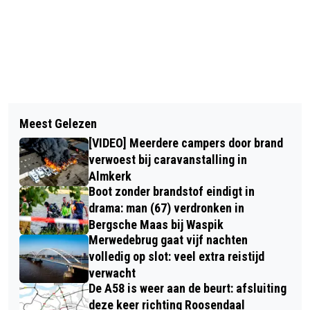
Vorig artikel
Volgend artikel
SCOOTERRIJDER GEWOND NA
Meest Gelezen
CARNAVALSOPTOCHT "D'N OPSTOED"
BOTSING MET AUTO IN NIEUWKUIJK
[VIDEO] Meerdere campers door brand
TILBURG
verwoest bij caravanstalling in
Almkerk
Boot zonder brandstof eindigt in
drama: man (67) verdronken in
Bergsche Maas bij Waspik
Merwedebrug gaat vijf nachten
volledig op slot: veel extra reistijd
verwacht
De A58 is weer aan de beurt: afsluiting
deze keer richting Roosendaal