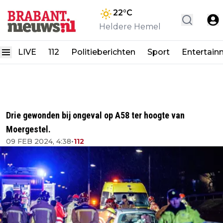
22
°C
Heldere Hemel
LIVE
112
Politieberichten
Sport
Entertain
Drie gewonden bij ongeval op A58 ter hoogte van
Moergestel.
09 FEB 2024, 4:38
•
112