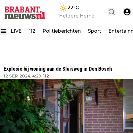
22
°C
Heldere Hemel
LIVE
112
Politieberichten
Sport
Entertain
Explosie bij woning aan de Sluisweg in Den Bosch
12 SEP 2024, 4:29
•
112