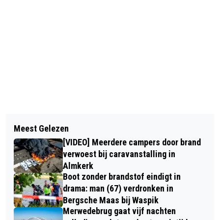
Vorig artikel
Volgend artikel
ERNSTIG VERKEERSONGEVAL OP
Meest Gelezen
TWEE BEDRIJFSBUSSEN IN DEN
KRUISING RINGBAAN WEST EN
[VIDEO] Meerdere campers door brand
BOSCH ZWAAR BESCHADIGD DOOR
BARONIEBAAN IN TILBURG: VIJF
verwoest bij caravanstalling in
EXPLOSIES
Almkerk
GEWONDEN
Boot zonder brandstof eindigt in
drama: man (67) verdronken in
Bergsche Maas bij Waspik
Merwedebrug gaat vijf nachten