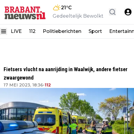
21
°C
Gedeeltelijk Bewolkt
LIVE
112
Politieberichten
Sport
Entertain
Fietsers vlucht na aanrijding in Waalwijk, andere fietser
zwaargewond
17 MEI 2023, 18:36
•
112