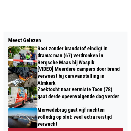
Vorig artikel
Volgend artikel
BRANDWEER HAALT ZWAARGEWONDE
Meest Gelezen
’MOOIE ZONSOPKOMST’ ZORGT VOOR
VROUW UIT BRANDENDE WONING IN
Boot zonder brandstof eindigt in
PANIEK RONDOM HELMONDSE
DEN BOSCH
drama: man (67) verdronken in
SCHOOL: MENSEN OP DAK
Bergsche Maas bij Waspik
[VIDEO] Meerdere campers door brand
verwoest bij caravanstalling in
Almkerk
Zoektocht naar vermiste Toon (78)
gaat derde opeenvolgende dag verder
Merwedebrug gaat vijf nachten
volledig op slot: veel extra reistijd
verwacht