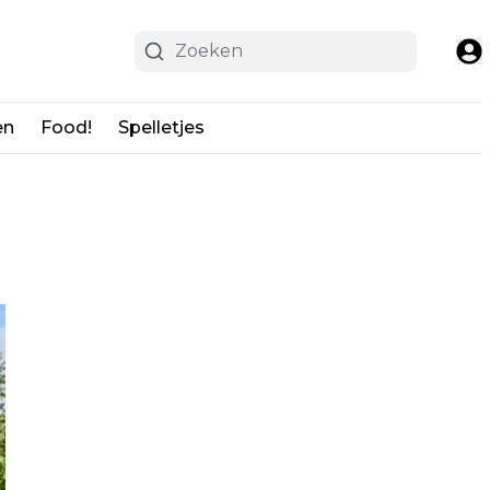
en
Food!
Spelletjes