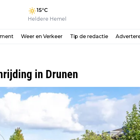
15
°C
Heldere Hemel
nment
Weer en Verkeer
Tip de redactie
Adverter
nrijding in Drunen