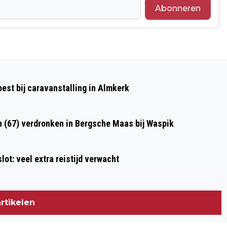
Abonneren
Volgend artikel
VROUW GEWOND BIJ ONGELUK MET DRIE
st bij caravanstalling in Almkerk
AUTO’S OP A59 BIJ ELSHOUT
n (67) verdronken in Bergsche Maas bij Waspik
ot: veel extra reistijd verwacht
rtikelen