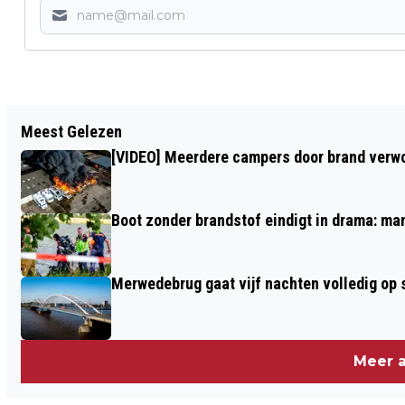
Vorig artikel
Meest Gelezen
GEWONDE MAN AANGETROFFEN IN
[VIDEO] Meerdere campers door brand verwoe
MIGRANTENHOTEL WAALWIJK, POLITIE
ONDERZOEKT VERMOEDELIJKE
Boot zonder brandstof eindigt in drama: ma
STEEKPARTIJ
Merwedebrug gaat vijf nachten volledig op sl
Meer a