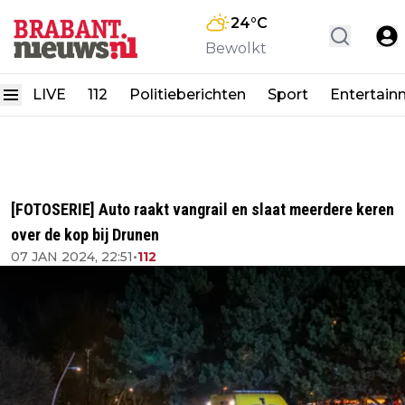
24
°C
Bewolkt
LIVE
112
Politieberichten
Sport
Entertain
[FOTOSERIE] Auto raakt vangrail en slaat meerdere keren
over de kop bij Drunen
07 JAN 2024, 22:51
•
112