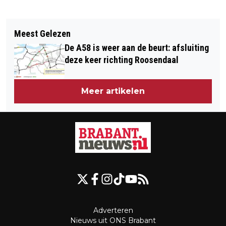
Vorig artikel
Volgend artikel
[FOTOSERIE] DRIE KONINGEN GROOTS
Meest Gelezen
[FOTOSERIE] TWEE BAKWAGENS MET
GEVIERD IN DEN BOSCH MET
De A58 is weer aan de beurt: afsluiting
DRUGSAFVAL GEDUMPT OP
OPTOCHT
deze keer richting Roosendaal
PARKEERPLAATS IN GOIRLE
Meer artikelen
Adverteren
Nieuws uit ONS Brabant