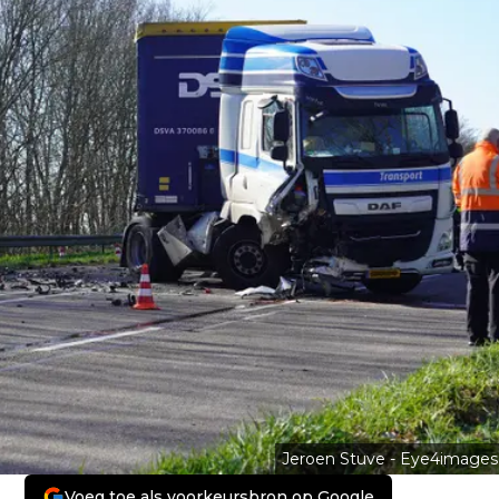
Jeroen Stuve - Eye4images
Voeg toe als voorkeursbron op Google