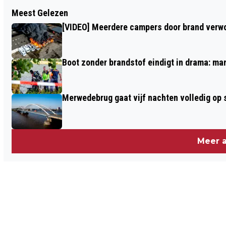
Vorig artikel
Meest Gelezen
[FOTOSERIE] RKC VERLIEST BESLOTEN
[VIDEO] Meerdere campers door brand verwoe
OEFENWEDSTRIJD TEGEN FC
EINDHOVEN
Boot zonder brandstof eindigt in drama: ma
Merwedebrug gaat vijf nachten volledig op sl
Meer a