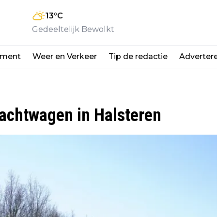
13
°C
Gedeeltelijk Bewolkt
nment
Weer en Verkeer
Tip de redactie
Adverter
rachtwagen in Halsteren