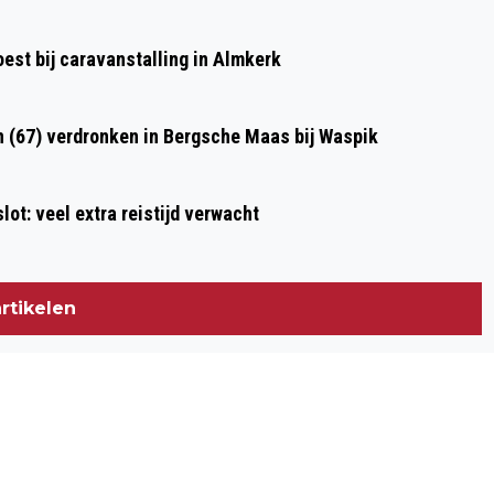
Volgend artikel
INLOGGEN VOOR BELASTINGAANGIFTE
st bij caravanstalling in Almkerk
DONDERDAG NOG STEEDS MOEIZAAM
n (67) verdronken in Bergsche Maas bij Waspik
ot: veel extra reistijd verwacht
rtikelen