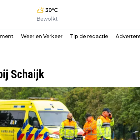
30
°C
Bewolkt
nment
Weer en Verkeer
Tip de redactie
Adverter
ij Schaijk