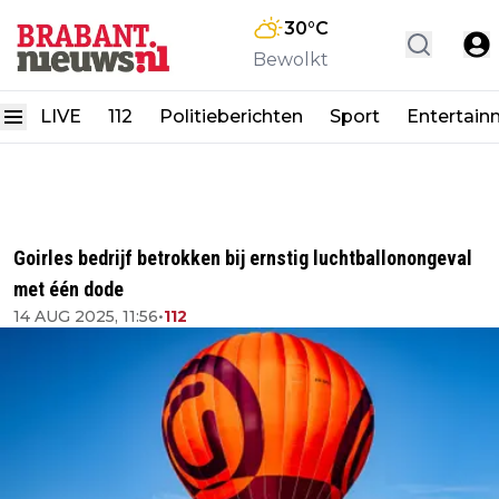
30
°C
Bewolkt
LIVE
112
Politieberichten
Sport
Entertain
Goirles bedrijf betrokken bij ernstig luchtballonongeval
met één dode
14 AUG 2025, 11:56
•
112