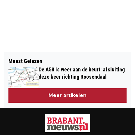
Vorig artikel
Volgend artikel
VERDRONKEN SCOOTERRIJDER IS
Meest Gelezen
MAN MEERDERE MALEN MET MES
BEKENDE TIKTOKKER LUCAS
De A58 is weer aan de beurt: afsluiting
GESTOKEN IN DEN BOSCH
CORNELISSEN
deze keer richting Roosendaal
Meer artikelen