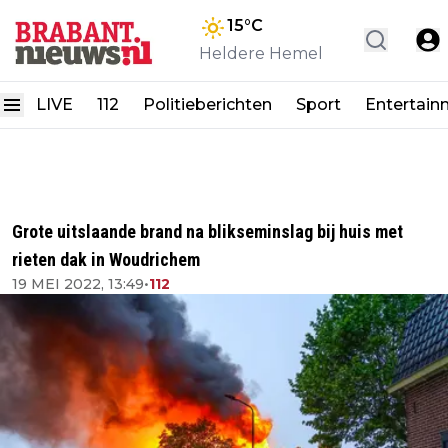
15
°C
Heldere Hemel
LIVE
112
Politieberichten
Sport
Entertain
Grote uitslaande brand na blikseminslag bij huis met
rieten dak in Woudrichem
19 MEI 2022, 13:49
•
112