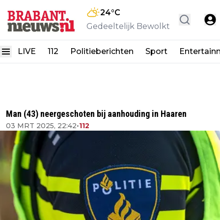
24
°C
Gedeeltelijk Bewolkt
LIVE
112
Politieberichten
Sport
Entertain
Man (43) neergeschoten bij aanhouding in Haaren
03 MRT 2025, 22:42
•
112