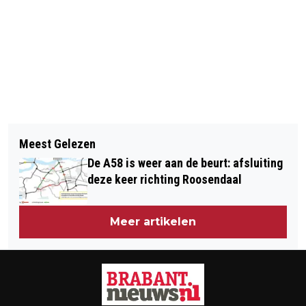
Vorig artikel
Volgend artikel
POLITIE HOUDT TELEFOONDIEF AAN IN
Meest Gelezen
[FOTOSERIE] KRUIKENSTAD IN KOOR,
TILBURG, MEESTE TOESTELLEN
De A58 is weer aan de beurt: afsluiting
GESMEERDE KEELTJES ZINGEN
TERUG BIJ EIGENAREN
deze keer richting Roosendaal
LUIDKEELS MEE
Meer artikelen