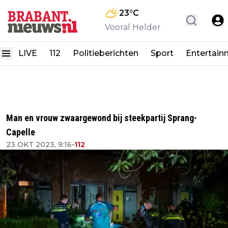
23
°C
Vooral Helder
LIVE
112
Politieberichten
Sport
Entertain
Man en vrouw zwaargewond bij steekpartij Sprang-
Capelle
23 OKT 2023, 9:16
•
112