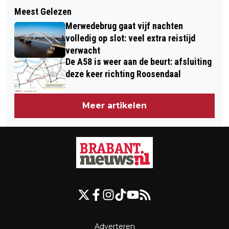
Volgend artikel
ZWOELE ZOMERSE AVOND VOOR DE
Meest Gelezen
LUXE TAXIBUS BOTST ACHTEROP
BUI LOSBARST, CODE GEEL VERLAAT
Merwedebrug gaat vijf nachten
AUTO BIJ AFRIT 42 HEUSDEN
volledig op slot: veel extra reistijd
verwacht
De A58 is weer aan de beurt: afsluiting
deze keer richting Roosendaal
Meer artikelen
Adverteren