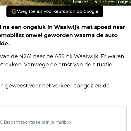
Iwan van Dun - Eye4images
Voeg toe als voorkeursbron op Google
 na een ongeluk in Waalwijk met spoed naar
utomobilist onwel geworden waarna de auto
dde.
an de N261 naar de A59 bij Waalwijk. Er waren
trokken. Vanwege de ernst van de situatie
ten geweest voor het verkeer aangezien de
S Brabant rechtsreeks in je mailbox!