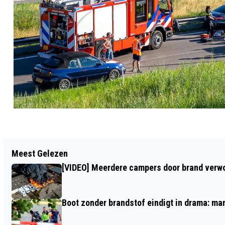
Vorig artikel
Meest Gelezen
VROUW GEWOND BIJ AANRIJDING IN
[VIDEO] Meerdere campers door brand verwoe
WAALWIJK
Boot zonder brandstof eindigt in drama: ma