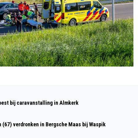
Volgend artikel
VROUW GEWOND NA VAL MET FIETS IN
st bij caravanstalling in Almkerk
DRUNEN
n (67) verdronken in Bergsche Maas bij Waspik