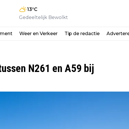
13
°C
Gedeeltelijk Bewolkt
nment
Weer en Verkeer
Tip de redactie
Adverter
tussen N261 en A59 bij