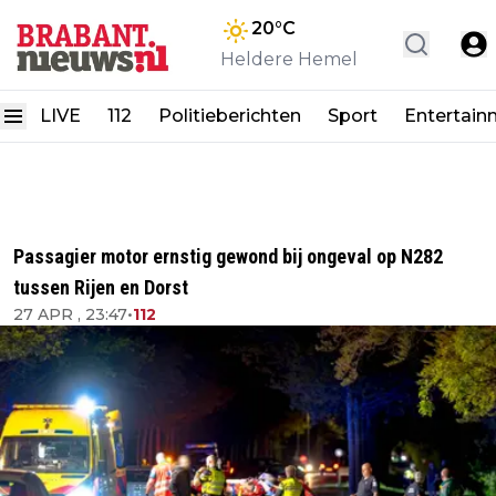
20
°C
Heldere Hemel
LIVE
112
Politieberichten
Sport
Entertain
Passagier motor ernstig gewond bij ongeval op N282
tussen Rijen en Dorst
27 APR , 23:47
•
112