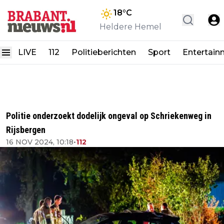
18
°C
Heldere Hemel
LIVE
112
Politieberichten
Sport
Entertain
Politie onderzoekt dodelijk ongeval op Schriekenweg in
Rijsbergen
16 NOV 2024, 10:18
•
112