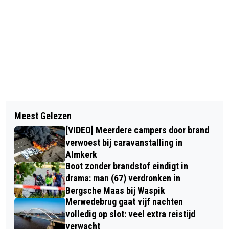
Vorig artikel
Volgend artikel
ZWAAR ONGEVAL OP SCHRIEKENWEG
Meest Gelezen
AUTOBRAND IN WERKPLAATS BMW
IN RIJSBERGEN
[VIDEO] Meerdere campers door brand
EN MINI DEALER HEDIN AUTOMOTIVE
verwoest bij caravanstalling in
IN BREDA
Almkerk
Boot zonder brandstof eindigt in
drama: man (67) verdronken in
Bergsche Maas bij Waspik
Merwedebrug gaat vijf nachten
volledig op slot: veel extra reistijd
verwacht