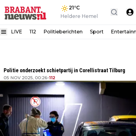
21
°C
Heldere Hemel
LIVE
112
Politieberichten
Sport
Entertain
Politie onderzoekt schietpartij in Corellistraat Tilburg
05 NOV 2025, 00:26
•
112