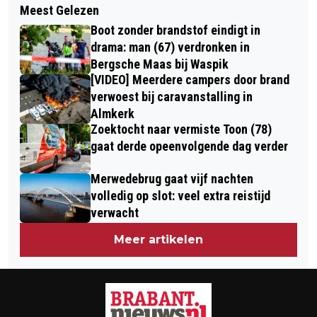
GIGANTISCHE COCAÏNEVONDST IN
Meest Gelezen
SUPERMAAN VERLICHT HEMEL
LOODS STANDDAARBUITEN
Boot zonder brandstof eindigt in
drama: man (67) verdronken in
Bergsche Maas bij Waspik
[VIDEO] Meerdere campers door brand
verwoest bij caravanstalling in
Almkerk
Zoektocht naar vermiste Toon (78)
gaat derde opeenvolgende dag verder
Merwedebrug gaat vijf nachten
volledig op slot: veel extra reistijd
verwacht
Meer artikelen