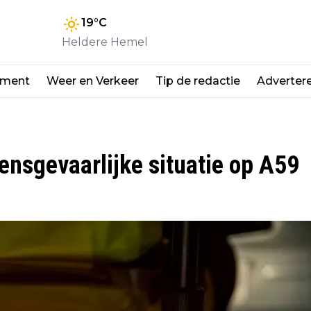
19
°C
Heldere Hemel
nment
Weer en Verkeer
Tip de redactie
Adverter
ensgevaarlijke situatie op A59