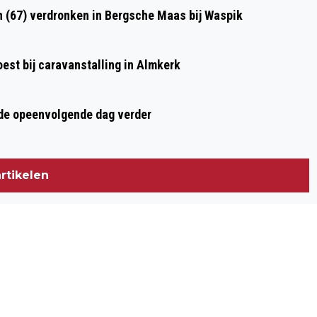
NAC CAPTAIN JAN VAN DEN BERGH
n (67) verdronken in Bergsche Maas bij Waspik
KIEST VOOR BUITENLANDS AVONTUUR
EN VERTREKT NAAR JAPAN
st bij caravanstalling in Almkerk
rde opeenvolgende dag verder
rtikelen