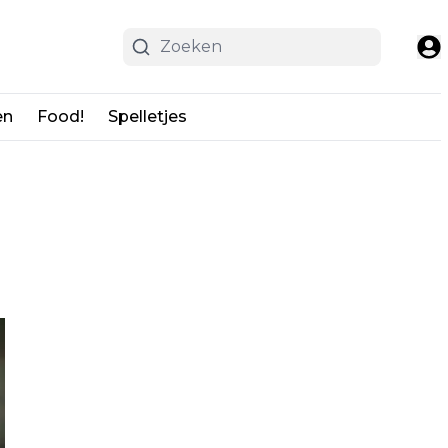
en
Food!
Spelletjes