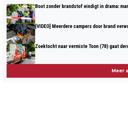
ZWAARGEWONDE BIJ ERNSTIG
Boot zonder brandstof eindigt in drama: ma
ONGEVAL OP RINGBAAN NOORD IN
TILBURG
[VIDEO] Meerdere campers door brand verwoe
Zoektocht naar vermiste Toon (78) gaat de
Meer a