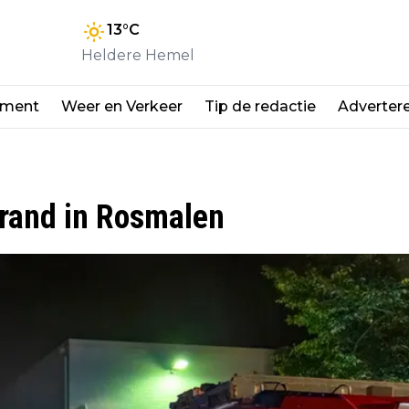
13
°C
Heldere Hemel
nment
Weer en Verkeer
Tip de redactie
Adverter
brand in Rosmalen