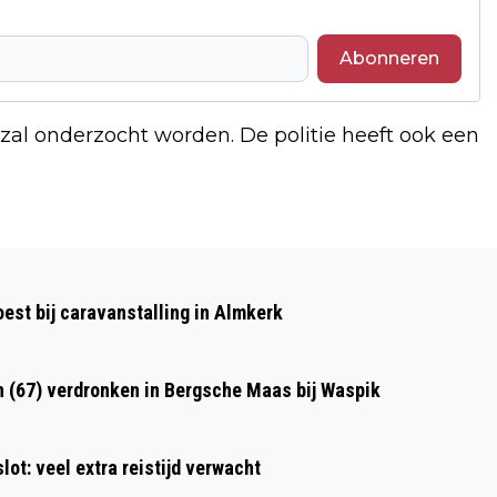
Abonneren
 zal onderzocht worden. De politie heeft ook een
Volgend artikel
(WEERALARM) CODE GEEL WEGENS
st bij caravanstalling in Almkerk
ONWEERSBUIEN EN BLIKSEM IN
BRABANT
n (67) verdronken in Bergsche Maas bij Waspik
ot: veel extra reistijd verwacht