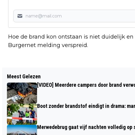
Hoe de brand kon ontstaan is niet duidelijk en
Burgernet melding verspreid.
Vorig artikel
Meest Gelezen
(FOTOSERIE) HARMONY OF HARDCORE,
[VIDEO] Meerdere campers door brand verwoe
STAMPEN IN ERP
Boot zonder brandstof eindigt in drama: ma
Merwedebrug gaat vijf nachten volledig op sl