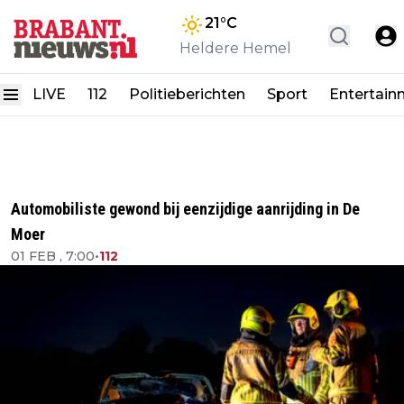
21
°C
Heldere Hemel
LIVE
112
Politieberichten
Sport
Entertain
Automobiliste gewond bij eenzijdige aanrijding in De
Moer
01 FEB , 7:00
•
112