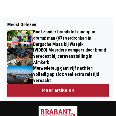
Vorig artikel
Volgend artikel
BOKSSENSATIE GRADUS KRAUS WINT
Meest Gelezen
HISTORISCH: MATHIEU VAN DER POEL
MET KNOCKOUT IN LONDEN
Boot zonder brandstof eindigt in
ALLEENHEERSER IN HET VELD NA
drama: man (67) verdronken in
ACHTSTE WERELDTITEL
Bergsche Maas bij Waspik
[VIDEO] Meerdere campers door brand
verwoest bij caravanstalling in
Almkerk
Merwedebrug gaat vijf nachten
volledig op slot: veel extra reistijd
verwacht
Meer artikelen