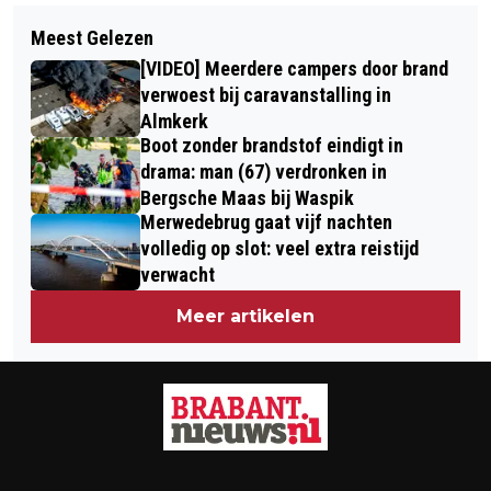
Volgend artikel
NAC DIEPER IN DE PROBLEMEN NA 1-
Meest Gelezen
KOMEN ER 27 FEBRUARI WEL OF GEEN
2 VERLIES TEGEN CAMBUUR
[VIDEO] Meerdere campers door brand
250 ASIELZOEKERS NAAR
verwoest bij caravanstalling in
MÖVENPICK HOTEL IN DEN BOSCH
Almkerk
Boot zonder brandstof eindigt in
drama: man (67) verdronken in
Bergsche Maas bij Waspik
Merwedebrug gaat vijf nachten
volledig op slot: veel extra reistijd
verwacht
Meer artikelen