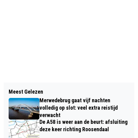
Vorig artikel
Volgend artikel
KOFFIESHOP CAZA HEROPENT
Meest Gelezen
VADER EN ZOON OPGEPAKT IN
DEUREN NA AANSLAGENREEKS
Merwedebrug gaat vijf nachten
ONDERZOEK NAAR
volledig op slot: veel extra reistijd
GEWELDSINCIDENTEN DEN BOSCH
verwacht
De A58 is weer aan de beurt: afsluiting
deze keer richting Roosendaal