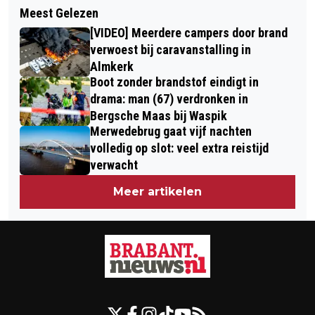
INCIDENT MET GEVAARLIJKE
Meest Gelezen
OVERVALLER BEDREIGT WINKELIER
STOFFEN BIJ DE
[VIDEO] Meerdere campers door brand
MET MES IN DEN BOSCH
AFVALSTOFFENDIENST IN DEN BOSCH
verwoest bij caravanstalling in
Almkerk
Boot zonder brandstof eindigt in
drama: man (67) verdronken in
Bergsche Maas bij Waspik
Merwedebrug gaat vijf nachten
volledig op slot: veel extra reistijd
verwacht
Meer artikelen