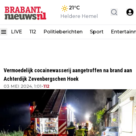
21
°C
Heldere Hemel
LIVE
112
Politieberichten
Sport
Entertain
Vermoedelijk cocainewasserij aangetroffen na brand aan
Achterdijk Zevenbergschen Hoek
03 MEI 2024, 1:01
•
112