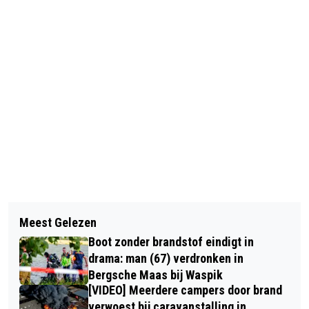
Vorig artikel
Volgend artikel
AUTOMOBILIST OVERLIJDT BIJ
Meest Gelezen
TERUGROEPACTIE: GLASDEELTJES
FRONTALE BOTSING OP ALTENAWEG
Boot zonder brandstof eindigt in
MOGELIJK IN ANSJOVIS VAN FISH
IN WAALWIJK
drama: man (67) verdronken in
TALES
Bergsche Maas bij Waspik
[VIDEO] Meerdere campers door brand
verwoest bij caravanstalling in