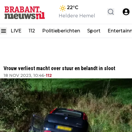
22
°C
Heldere Hemel
LIVE
112
Politieberichten
Sport
Entertain
Vrouw verliest macht over stuur en belandt in sloot
18 NOV 2023, 10:46
•
112