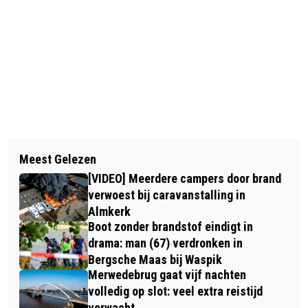
Vorig artikel
Volgend artikel
BLOEMEN OP DE PLAATS VAN
Meest Gelezen
[FOTOSERIE] SINTERKLAAS ONDANKS
DODELIJK ONGEVAL OOSTERHOUT
[VIDEO] Meerdere campers door brand
FELLE WIND VEILIG AANGEKOMEN IN
verwoest bij caravanstalling in
OOSTERHOUT
Almkerk
Boot zonder brandstof eindigt in
drama: man (67) verdronken in
Bergsche Maas bij Waspik
Merwedebrug gaat vijf nachten
volledig op slot: veel extra reistijd
verwacht