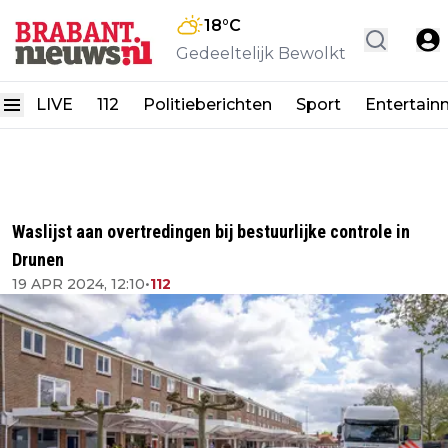
18
°C
Gedeeltelijk Bewolkt
LIVE
112
Politieberichten
Sport
Entertain
Waslijst aan overtredingen bij bestuurlijke controle in
Drunen
19 APR 2024, 12:10
•
112