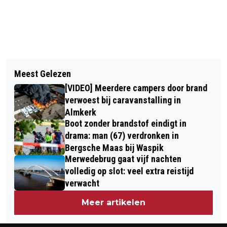
Vorig artikel
Volgend artikel
[VIDEO] GROTE BRAND LEGT WONING
Meest Gelezen
MAN ZWAARGEWOND BIJ ONGEVAL
MET RIETENDAK IN DE AS IN DUSSEN
[VIDEO] Meerdere campers door brand
OP A59 BIJ WAALWIJK
verwoest bij caravanstalling in
Almkerk
Boot zonder brandstof eindigt in
drama: man (67) verdronken in
Bergsche Maas bij Waspik
Merwedebrug gaat vijf nachten
volledig op slot: veel extra reistijd
verwacht
Meer artikelen