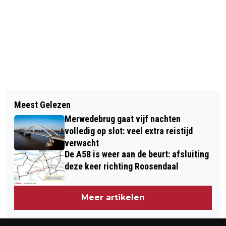
Vorig artikel
Volgend artikel
MELDING VAN SCHIETINCIDENT IN
Meest Gelezen
KANO MET 5 SENIOREN SLAAT OM OP
DEN BOSCH, POLITIE DOET
Merwedebrug gaat vijf nachten
DE DIEZE IN DEN BOSCH
ONDERZOEK
volledig op slot: veel extra reistijd
verwacht
De A58 is weer aan de beurt: afsluiting
deze keer richting Roosendaal
Meer artikelen