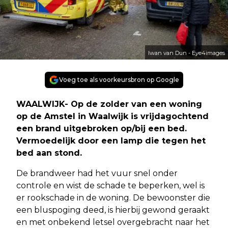
Iwan van Dun - Eye4images
Voeg toe als voorkeursbron op Google
WAALWIJK- Op de zolder van een woning
op de Amstel in Waalwijk is vrijdagochtend
een brand uitgebroken op/bij een bed.
Vermoedelijk door een lamp die tegen het
bed aan stond.
De brandweer had het vuur snel onder
controle en wist de schade te beperken, wel is
er rookschade in de woning. De bewoonster die
een bluspoging deed, is hierbij gewond geraakt
en met onbekend letsel overgebracht naar het