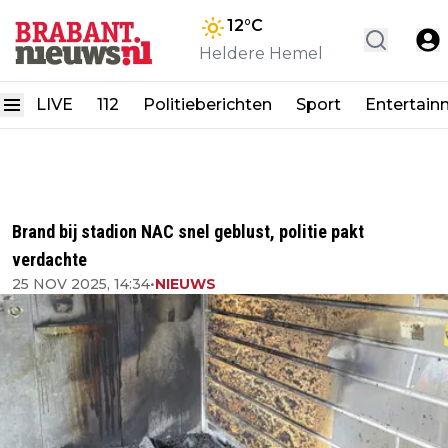
12
°C
Heldere Hemel
LIVE
112
Politieberichten
Sport
Entertain
Brand bij stadion NAC snel geblust, politie pakt
verdachte
25 NOV 2025, 14:34
•
NIEUWS