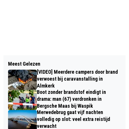
Vorig artikel
Volgend artikel
AUTO VOLLEDIG UITGEBRAND OP
Meest Gelezen
BESTUURDER SCOOTMOBIEL GEWOND
PARKEERPLAATS PEROSISTRAAT IN
[VIDEO] Meerdere campers door brand
BIJ AANRIJDING OP RINGBAAN
TILBURG
verwoest bij caravanstalling in
NOORD IN TILBURG
Almkerk
Boot zonder brandstof eindigt in
drama: man (67) verdronken in
Bergsche Maas bij Waspik
Merwedebrug gaat vijf nachten
volledig op slot: veel extra reistijd
verwacht