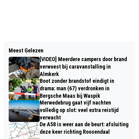
Vorig artikel
Volgend artikel
DRIE JAAR CEL VOOR OUDERS VAN
Meest Gelezen
MAN (74) UIT HOOGERHEIDE
OVERLEDEN BABY UIT HELVOIRT,
[VIDEO] Meerdere campers door brand
AANGEHOUDEN VOOR BEZIT VAN
MAAR HOEVEN NIET TERUG NAAR
verwoest bij caravanstalling in
VUURWAPENS EN MUNITIE
Almkerk
GEVANGENIS
Boot zonder brandstof eindigt in
drama: man (67) verdronken in
Bergsche Maas bij Waspik
Merwedebrug gaat vijf nachten
volledig op slot: veel extra reistijd
verwacht
De A58 is weer aan de beurt: afsluiting
deze keer richting Roosendaal