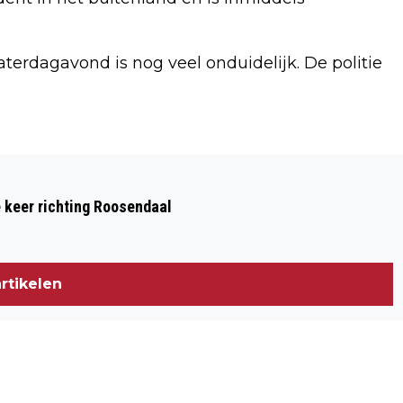
aterdagavond is nog veel onduidelijk. De politie
Volgend artikel
78 KILO COCAÏNE GEVONDEN TUSSEN
e keer richting Roosendaal
ANANASSEN BIJ KOELBEDRIJF IN
BREDA
rtikelen