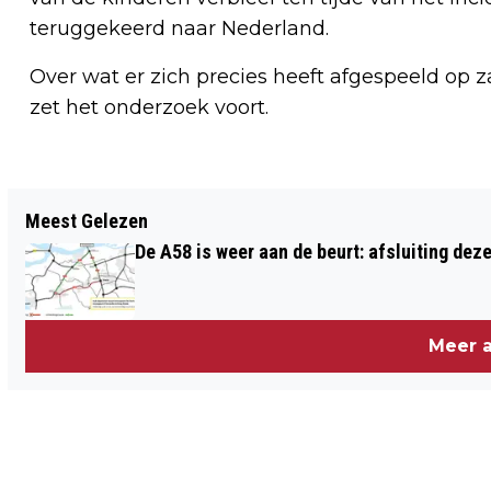
teruggekeerd naar Nederland.
Over wat er zich precies heeft afgespeeld op z
zet het onderzoek voort.
Vorig artikel
Meest Gelezen
PSV WINT MET GEMAK VAN GVVV
De A58 is weer aan de beurt: afsluiting dez
MAAR ZIET DRIE SPELERS
GEBLESSEERD AFHAKEN
Meer a