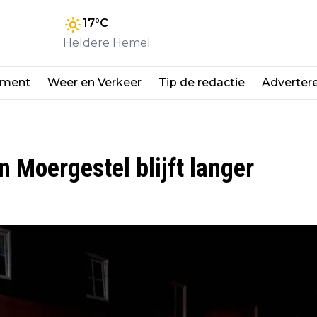
17
°C
Heldere Hemel
nment
Weer en Verkeer
Tip de redactie
Adverter
Moergestel blijft langer