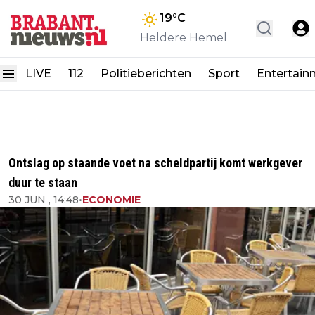
19
°C
Heldere Hemel
LIVE
112
Politieberichten
Sport
Entertain
Ontslag op staande voet na scheldpartij komt werkgever
duur te staan
30 JUN , 14:48
•
ECONOMIE