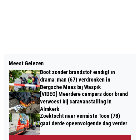
Vorig artikel
Volgend artikel
GROTE BRAND IN RIJEN: WONING
Meest Gelezen
BARBECUE, TERRAS OF FESTIVAL?
DEELS INGESTORT, MOGELIJK
Boot zonder brandstof eindigt in
HET WEER WERKT DIT WEEKEND
BEWONER NOG BINNEN
drama: man (67) verdronken in
VOLOP MEE
Bergsche Maas bij Waspik
[VIDEO] Meerdere campers door brand
verwoest bij caravanstalling in
Almkerk
Zoektocht naar vermiste Toon (78)
gaat derde opeenvolgende dag verder