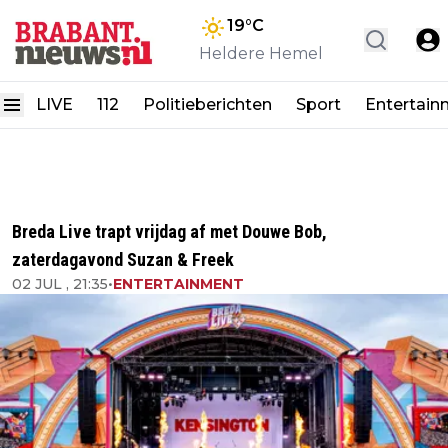
19
°C
Heldere Hemel
LIVE
112
Politieberichten
Sport
Entertain
Breda Live trapt vrijdag af met Douwe Bob,
zaterdagavond Suzan & Freek
02 JUL , 21:35
•
ENTERTAINMENT