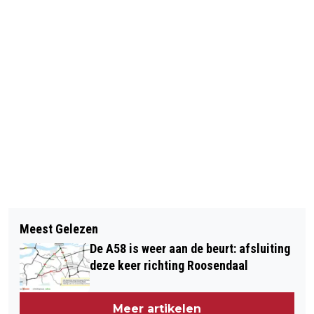
Vorig artikel
Volgend artikel
OVERLEDEN PERSOON
Meest Gelezen
WERKNEMER MAG GEHEIM RAPPORT
AANGETROFFEN IN TENT LANGS
De A58 is weer aan de beurt: afsluiting
INZIEN OM ZICH NA ONTSLAG TE
JOPLINPAD IN TILBURG
deze keer richting Roosendaal
KUNNEN VERDEDIGEN
Meer artikelen