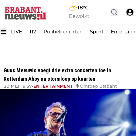
18
°C
Bewolkt
LIVE
112
Politieberichten
Sport
Entertain
Guus Meeuwis voegt drie extra concerten toe in
Rotterdam Ahoy na stormloop op kaarten
30 MEI , 9:37
•
ENTERTAINMENT
Omroep Brabant