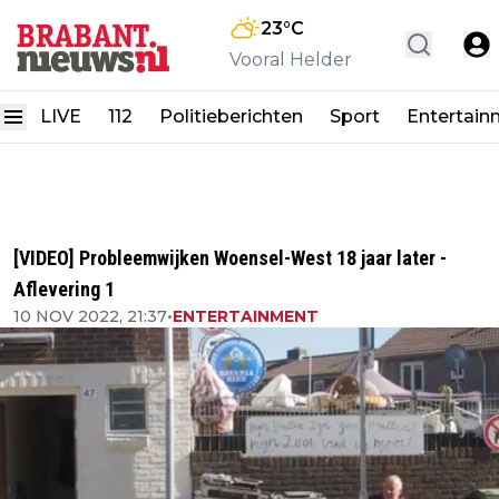
23
°C
Vooral Helder
LIVE
112
Politieberichten
Sport
Entertain
[VIDEO] Probleemwijken Woensel-West 18 jaar later -
Aflevering 1
10 NOV 2022, 21:37
•
ENTERTAINMENT