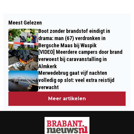
Vorig artikel
Volgend artikel
VRACHTWAGENCHAUFFEUR RIJDT
Meest Gelezen
ALBERT HEIJN IN DEN BOSCH
ZICH KLEM ONDER BERUCHT VIADUCT
Boot zonder brandstof eindigt in
OVERVALLEN
IN WAALWIJK
drama: man (67) verdronken in
Bergsche Maas bij Waspik
[VIDEO] Meerdere campers door brand
verwoest bij caravanstalling in
Almkerk
Merwedebrug gaat vijf nachten
volledig op slot: veel extra reistijd
verwacht
Meer artikelen