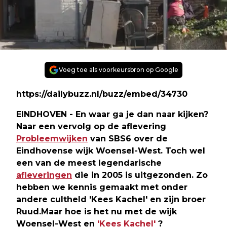
Voeg toe als voorkeursbron op Google
https://dailybuzz.nl/buzz/embed/34730
EINDHOVEN - En waar ga je dan naar kijken?
Naar een vervolg op de aflevering
Probleemwijken
van SBS6 over de
Eindhovense wijk Woensel-West. Toch wel
een van de meest legendarische
afleveringen
die in 2005 is uitgezonden. Zo
hebben we kennis gemaakt met onder
andere cultheld 'Kees Kachel' en zijn broer
Ruud.Maar hoe is het nu met de wijk
Woensel-West en
'Kees Kachel'
?