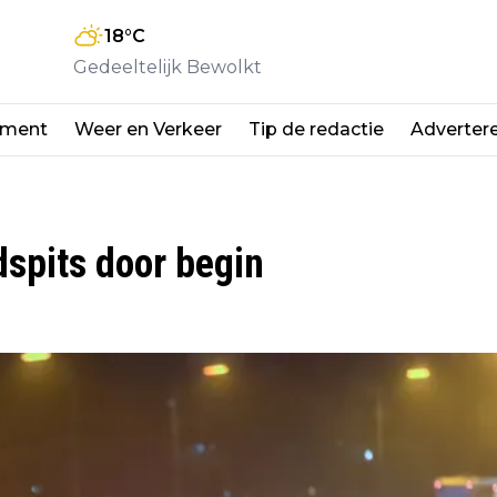
18
°C
Gedeeltelijk Bewolkt
nment
Weer en Verkeer
Tip de redactie
Adverter
spits door begin