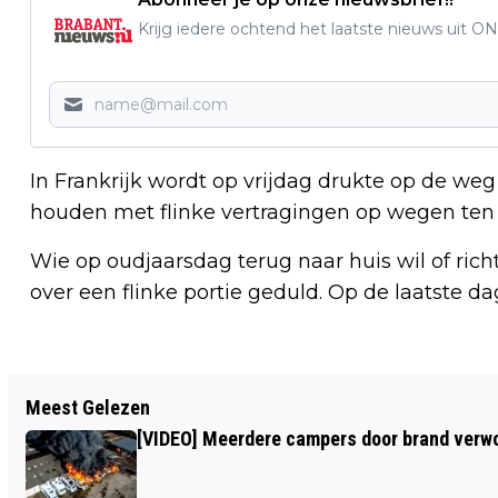
Krijg iedere ochtend het laatste nieuws uit ON
In Frankrijk wordt op vrijdag drukte op de w
houden met flinke vertragingen op wegen ten 
Wie op oudjaarsdag terug naar huis wil of rich
over een flinke portie geduld. Op de laatste da
Vorig artikel
Meest Gelezen
DODE BIJ SCHIETPARTIJ TANKSTATION
[VIDEO] Meerdere campers door brand verwoe
TILBURG