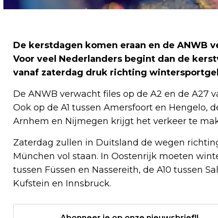
De kerstdagen komen eraan en de ANWB ve
Voor veel Nederlanders begint dan de kers
vanaf zaterdag druk richting wintersportge
De ANWB verwacht files op de A2 en de A27 va
Ook op de A1 tussen Amersfoort en Hengelo, de
Arnhem en Nijmegen krijgt het verkeer te ma
Zaterdag zullen in Duitsland de wegen richtin
München vol staan. In Oostenrijk moeten wint
tussen Füssen en Nassereith, de A10 tussen Sa
Kufstein en Innsbruck.
Abonneer je op onze nieuwsbrief!!