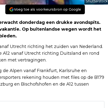
Shutterstock
Voeg toe als voorkeursbron op Google
rwacht donderdag een drukke avondspits.
tvakantie. Op buitenlandse wegen wordt het
bieden.
naf Utrecht richting het zuiden van Nederland.
 A12 vanaf Utrecht richting Duitsland en rond
ken met vertragingen.
g de Alpen vanaf Frankfurt, Karlsruhe en
ersporters rekening houden met files op de B179
lzburg en Bischofshofen en de A12 tussen