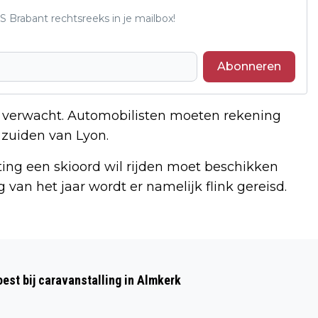
S Brabant rechtsreeks in je mailbox!
Abonneren
eg verwacht. Automobilisten moeten rekening
zuiden van Lyon.
ting een skioord wil rijden moet beschikken
g van het jaar wordt er namelijk flink gereisd.
Volgend artikel
FIETSER ZWAARGEWOND NA ONGEVAL
st bij caravanstalling in Almkerk
IN GEERTRUIDENBERG