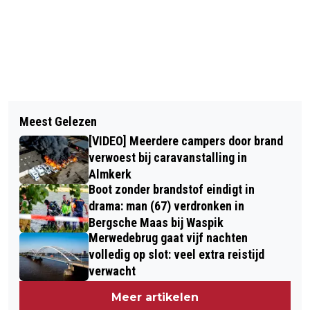
Vorig artikel
Volgend artikel
VAN DER GAAG PER DIRECT WEG BIJ
Meest Gelezen
STATUSHOUDERS IN WEST-BRABANT
NAC
[VIDEO] Meerdere campers door brand
AAN HET WERK DANKZIJ LOGISTIEK
verwoest bij caravanstalling in
PASPOORT
Almkerk
Boot zonder brandstof eindigt in
drama: man (67) verdronken in
Bergsche Maas bij Waspik
Merwedebrug gaat vijf nachten
volledig op slot: veel extra reistijd
verwacht
Meer artikelen